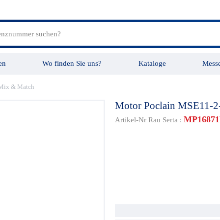
en
Wo finden Sie uns?
Kataloge
Mess
 Mix & Match
tungen
Videos
Motor Poclain MSE11-2
MP1687
Artikel-Nr Rau Serta :