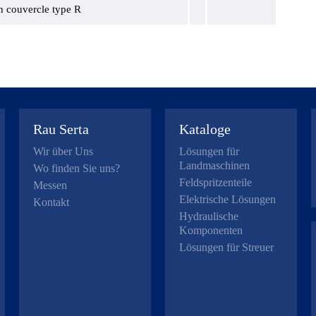
in couvercle type R
Rau Serta
Kataloge
Wir über Uns
Lösungen für
Landmaschinen
Wo finden Sie uns?
Feldspritzenteile
Messen
Elektrische Lösungen
Kontakt
Hydraulische
Komponenten
Lösungen für Streuer