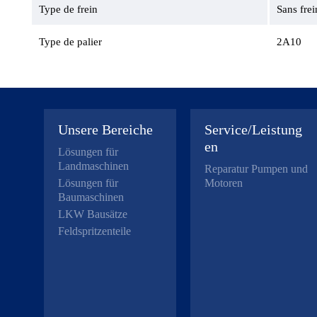
Type de frein
Sans fre
Type de palier
2A10
Unsere Bereiche
Service/Leistung
en
Lösungen für
Landmaschinen
Reparatur Pumpen und
Lösungen für
Motoren
Baumaschinen
LKW Bausätze
Feldspritzenteile