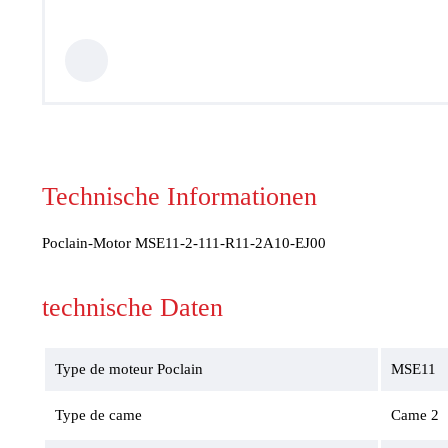
Hydraulikventile
Sicherheitsventile
Hydraulikzylinder
Hochdruck-Komponenten
Hydraulikmotoren
Lenkeinheiten
Verschraubungen / Kupplungen
Elektrische Komponenten
Werkstattgeräte
Hydroclips Koffer
Technische Informationen
Schläuche und Armaturen
Industrieller Schlauch und
Poclain-Motor MSE11-2-111-R11-2A10-EJ00
Kupplung
Kupplungen und Multikupplungen
Ausrüstungen für
technische Daten
Hochdruckreiniger
Schmierung
Baltrotors Rotatoren
Öl
Type de moteur Poclain
MSE11
Schnäppchen!
Fragebogen
Type de came
Came 2