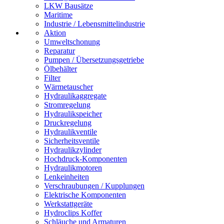
LKW Bausätze
Maritime
Industrie / Lebensmittelindustrie
Aktion
Umweltschonung
Reparatur
Pumpen / Übersetzungsgetriebe
Ölbehälter
Filter
Wärmetauscher
Hydraulikaggregate
Stromregelung
Hydraulikspeicher
Druckregelung
Hydraulikventile
Sicherheitsventile
Hydraulikzylinder
Hochdruck-Komponenten
Hydraulikmotoren
Lenkeinheiten
Verschraubungen / Kupplungen
Elektrische Komponenten
Werkstattgeräte
Hydroclips Koffer
Schläuche und Armaturen