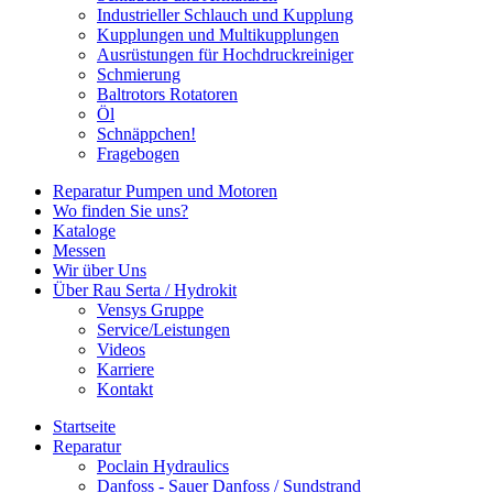
Industrieller Schlauch und Kupplung
Kupplungen und Multikupplungen
Ausrüstungen für Hochdruckreiniger
Schmierung
Baltrotors Rotatoren
Öl
Schnäppchen!
Fragebogen
Reparatur Pumpen und Motoren
Wo finden Sie uns?
Kataloge
Messen
Wir über Uns
Über Rau Serta / Hydrokit
Vensys Gruppe
Service/Leistungen
Videos
Karriere
Kontakt
Startseite
Reparatur
Poclain Hydraulics
Danfoss - Sauer Danfoss / Sundstrand