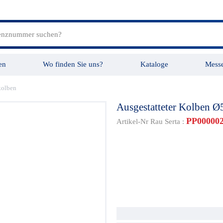
en
Wo finden Sie uns?
Kataloge
Mess
kolben
tungen
Videos
Ausgestatteter Kolben 
PP00000
Artikel-Nr Rau Serta :