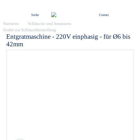
Menü
Suche
Contact
Startseite
Schläuche und Armaturen
Geräte zur Schlauchherstellung
Entgratmaschine - 220V einphasig - für Ø6 bis
42mm