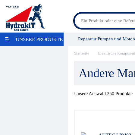
Feldspritzenteile
Reparatur Pumpen und Motor
UNSERE PRODUKTE
Lösungen für Landmaschinen
Lösungen für Baumaschinen
LKW Bausätze
Startseite
Elektrische Komponen
Vensys Gruppe
Service/Leis
Maritime
Industrie / Lebensmittelindustrie
Andere Ma
Aktion
Umweltschonung
Reparatur
Pumpen / Übersetzungsgetriebe
Unsere Auswahl
250
Produkte
Ölbehälter
Filter
Wärmetauscher
Hydraulikaggregate
Stromregelung
Hydraulikspeicher
Druckregelung