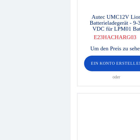
Autec UMC12V Lio
Batterieladegerät - 9-
VDC für LPM01 Ba
E23HACHARG03
Um den Preis zu seh
EIN KONTO ERSTELLE
oder