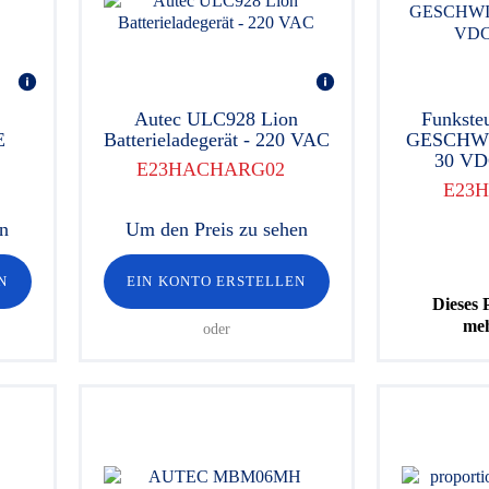
Autec ULC928 Lion
Funkste
E
Batterieladegerät - 220 VAC
GESCHWI
30 VD
E23HACHARG02
E23H
en
Um den Preis zu sehen
N
EIN KONTO ERSTELLEN
Dieses 
meh
oder