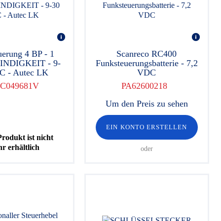
uerung 4 BP - 1
Scanreco RC400
NDIGKEIT - 9-
Funksteuerungsbatterie - 7,2
C - Autec LK
VDC
C049681V
PA62600218
Um den Preis zu sehen
EIN KONTO ERSTELLEN
Produkt ist nicht
r erhältlich
oder