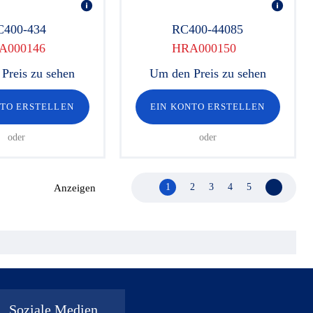
C400-434
RC400-44085
A000146
HRA000150
Preis zu sehen
Um den Preis zu sehen
NTO ERSTELLEN
EIN KONTO ERSTELLEN
oder
oder
1
2
3
4
5
Nächste 
Anzeigen
Soziale Medien