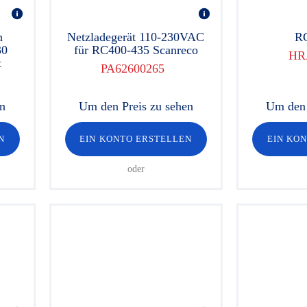
n
Netzladegerät 110-230VAC
R
30
für RC400-435 Scanreco
HR
t
PA62600265
en
Um den Preis zu sehen
Um den 
N
EIN KONTO ERSTELLEN
EIN KO
oder