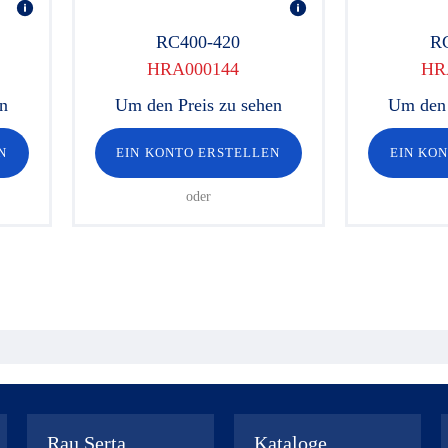
RC400-420
R
HRA000144
HR
en
Um den Preis zu sehen
Um den 
N
EIN KONTO ERSTELLEN
EIN KO
oder
Rau Serta
Kataloge