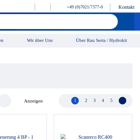
Kontakt
+49 (0)7021/7377-0
en
Wir über Uns
Über Rau Serta / Hydrokit
Karriere
Kontakt
1
2
3
4
5
Nächste 
Anzeigen