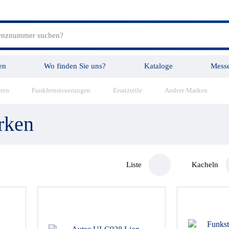
en
Wo finden Sie uns?
Kataloge
Mess
ten
Funkfernsteuerungen
Ersatzteile
Andere Marken
tungen
Videos
rken
Liste
Kacheln