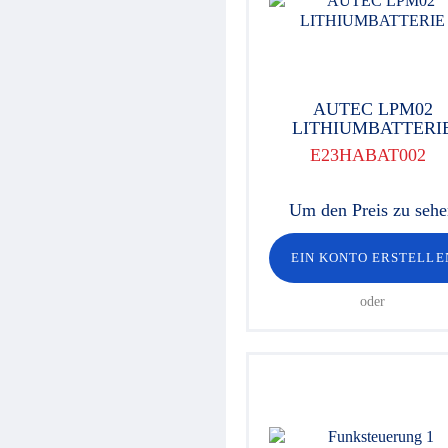
Hydraulikventile
Sicherheitsventile
Hydraulikzylinder
Hochdruck-Komponenten
Hydraulikmotoren
AUTEC LPM02
Lenkeinheiten
LITHIUMBATTERI
Verschraubungen / Kupplungen
Elektrische Komponenten
E23HABAT002
Werkstattgeräte
Hydroclips Koffer
Um den Preis zu seh
Schläuche und Armaturen
Industrieller Schlauch und
Kupplung
EIN KONTO ERSTELLE
Kupplungen und Multikupplungen
Ausrüstungen für
oder
Hochdruckreiniger
Schmierung
Baltrotors Rotatoren
Öl
Schnäppchen!
Fragebogen