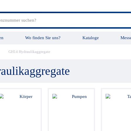
en
Wo finden Sie uns?
Kataloge
Mess
GH14 Hydraulikaggregate
tungen
Videos
ulikaggregate