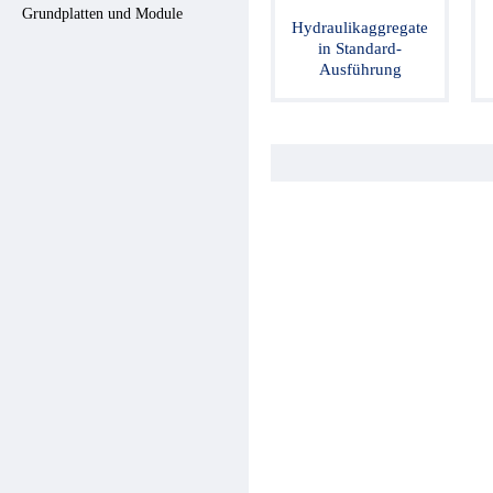
Hydraulikventile
Grundplatten und Module
Hydraulikaggregate
Sicherheitsventile
in Standard-
Hydraulikzylinder
Ausführung
Hochdruck-Komponenten
Hydraulikmotoren
Lenkeinheiten
Verschraubungen / Kupplungen
Elektrische Komponenten
Werkstattgeräte
Hydroclips Koffer
Schläuche und Armaturen
Industrieller Schlauch und
Kupplung
Kupplungen und Multikupplungen
Ausrüstungen für
Hochdruckreiniger
Schmierung
Baltrotors Rotatoren
Öl
Schnäppchen!
Fragebogen