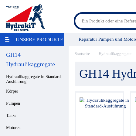
Feldspritzenteile
Reparatur Pumpen und Motor
UNSERE PRODUKTE
Lösungen für Landmaschinen
Lösungen für Baumaschinen
LKW Bausätze
GH14
Startseite
Hydraulikaggregate
Vensys Gruppe
Service/Leis
Maritime
Hydraulikaggregate
Industrie / Lebensmittelindustrie
GH14 Hydra
Aktion
Hydraulikaggregate in Standard-
Umweltschonung
Ausführung
Reparatur
Pumpen / Übersetzungsgetriebe
Körper
Ölbehälter
Filter
Pumpen
Wärmetauscher
Hydraulikaggregate
Tanks
Stromregelung
Hydraulikspeicher
Motoren
Druckregelung