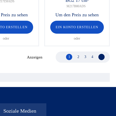
BG2 17 cm³
17I59ADS
M217B80ADS
Preis zu sehen
Um den Preis zu sehen
NTO ERSTELLEN
EIN KONTO ERSTELLEN
oder
oder
1
2
3
4
Nächste 
Anzeigen
Soziale Medien