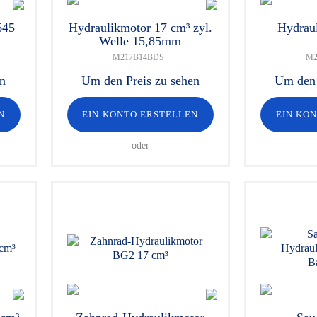
645
Hydraulikmotor 17 cm³ zyl.
Hydrau
Welle 15,85mm
M217B14BDS
M2
en
Um den Preis zu sehen
Um den 
N
EIN KONTO ERSTELLEN
EIN KO
oder