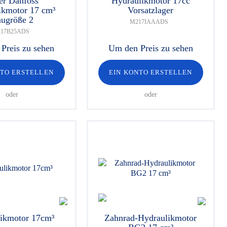
er Danfoss
Hydraulikmotor 17cc
ikmotor 17 cm³
Vorsatzlager
ugröße 2
M217IAAADS
17B25ADS
Preis zu sehen
Um den Preis zu sehen
NTO ERSTELLEN
EIN KONTO ERSTELLEN
oder
oder
ikmotor 17cm³
Zahnrad-Hydraulikmotor