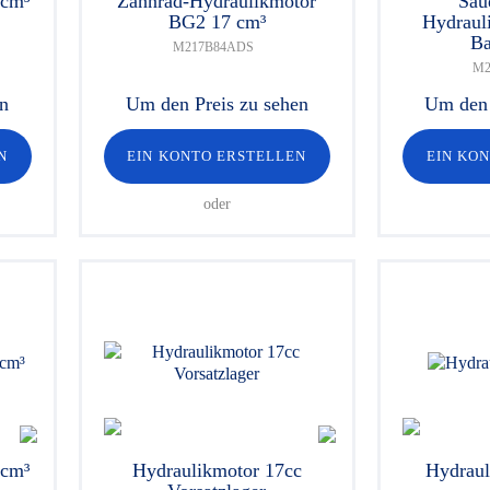
 cm³
Zahnrad-Hydraulikmotor
Sau
BG2 17 cm³
Hydraul
Ba
M217B84ADS
M2
en
Um den Preis zu sehen
Um den 
N
EIN KONTO ERSTELLEN
EIN KO
oder
7cm³
Hydraulikmotor 17cc
Hydraul