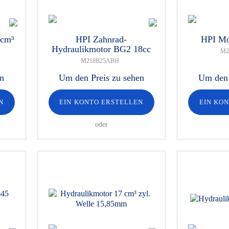
 cm³
HPI Zahnrad-
HPI Mo
Hydraulikmotor BG2 18cc
M2
M218B25ABH
en
Um den Preis zu sehen
Um den 
N
EIN KONTO ERSTELLEN
EIN KO
oder