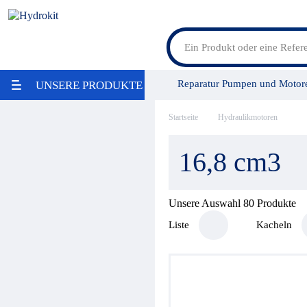
Feldspritzenteile
Reparatur Pumpen und Motor
UNSERE PRODUKTE
Lösungen für Landmaschinen
Lösungen für Baumaschinen
LKW Bausätze
Startseite
Hydraulikmotoren
Vensys Gruppe
Service/Leis
Maritime
Industrie / Lebensmittelindustrie
16,8 cm3
Aktion
Umweltschonung
Reparatur
Pumpen / Übersetzungsgetriebe
Unsere Auswahl
80
Produkte
Ölbehälter
Liste
Kacheln
Filter
Wärmetauscher
Hydraulikaggregate
Stromregelung
Hydraulikspeicher
Druckregelung