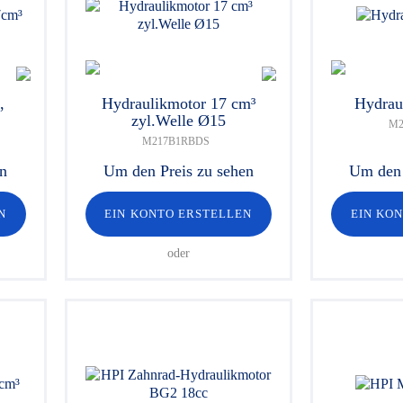
,
Hydraulikmotor 17 cm³
Hydrau
zyl.Welle Ø15
M2
M217B1RBDS
en
Um den Preis zu sehen
Um den 
N
EIN KONTO ERSTELLEN
EIN KO
oder