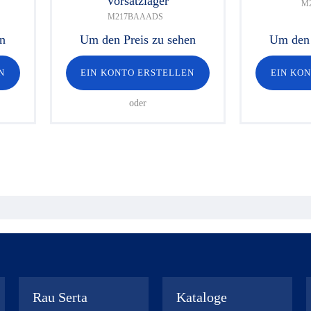
Vorsatzlager
M2
M217BAAADS
en
Um den Preis zu sehen
Um den 
N
EIN KONTO ERSTELLEN
EIN KO
oder
Rau Serta
Kataloge