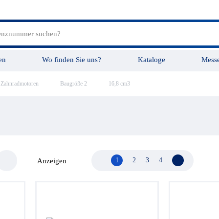
en
Wo finden Sie uns?
Kataloge
Mess
Zahnradmotoren
Baugröße 2
16,8 cm3
tungen
Videos
1
2
3
4
Nächste Seite
Anzeigen