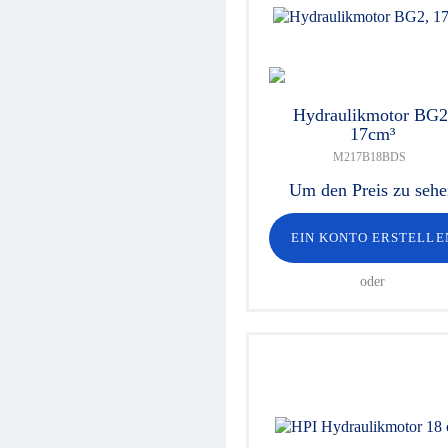
Hydraulikventile
Sicherheitsventile
Hydraulikzylinder
Hochdruck-Komponenten
Hydraulikmotoren
Lenkeinheiten
Hydraulikmotor BG2
Verschraubungen / Kupplungen
17cm³
Elektrische Komponenten
M217B18BDS
Werkstattgeräte
Hydroclips Koffer
Um den Preis zu seh
Schläuche und Armaturen
Industrieller Schlauch und
EIN KONTO ERSTELLE
Kupplung
Kupplungen und Multikupplungen
oder
Ausrüstungen für
Hochdruckreiniger
Schmierung
Baltrotors Rotatoren
Öl
Schnäppchen!
Fragebogen