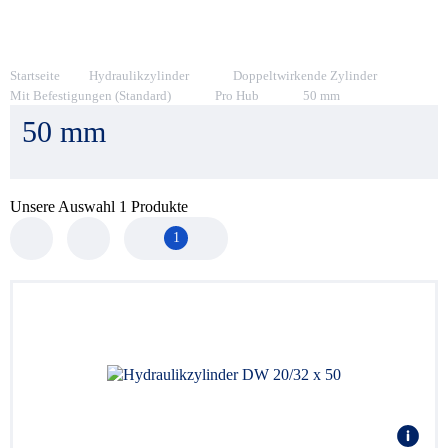
Startseite
Hydraulikzylinder
Doppeltwirkende Zylinder
Mit Befestigungen (Standard)
Pro Hub
50 mm
50 mm
Unsere Auswahl
1
Produkte
1