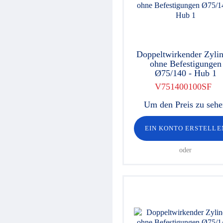
Hydraulikventile
Sicherheitsventile
Hydraulikzylinder
Hochdruck-Komponenten
Hydraulikmotoren
Doppeltwirkender Zylin
Lenkeinheiten
ohne Befestigungen
Verschraubungen / Kupplungen
Ø75/140 - Hub 1
Elektrische Komponenten
Werkstattgeräte
V751400100SF
Hydroclips Koffer
Um den Preis zu seh
Schläuche und Armaturen
Industrieller Schlauch und
Kupplung
EIN KONTO ERSTELLE
Kupplungen und Multikupplungen
Ausrüstungen für
oder
Hochdruckreiniger
Schmierung
Baltrotors Rotatoren
Öl
Schnäppchen!
Fragebogen