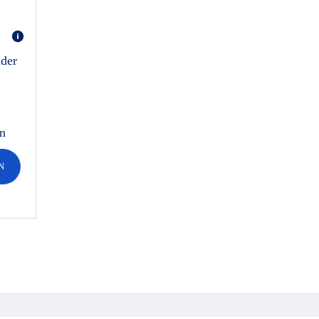
der
en
N