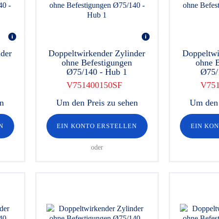
der
Doppeltwirkender Zylinder
Doppeltwi
ohne Befestigungen
ohne B
Ø75/140 - Hub 1
Ø75/
V751400150SF
V751
en
Um den Preis zu sehen
Um den 
N
EIN KONTO ERSTELLEN
EIN KO
oder