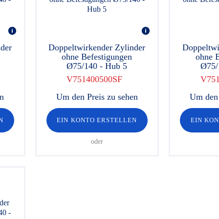
der
Doppeltwirkender Zylinder
Doppeltwi
ohne Befestigungen
ohne B
Ø75/140 - Hub 5
Ø75/
V751400500SF
V751
en
Um den Preis zu sehen
Um den 
N
EIN KONTO ERSTELLEN
EIN KO
oder