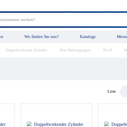
en
Wo finden Sie uns?
Kataloge
Mess
Doppeltwirkende Zylinder
Ohne Befestigungen
Pro Ø
Ø
tungen
Videos
Liste