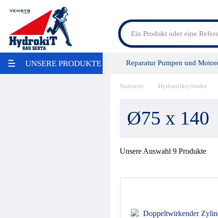
Feldspritzenteile
Reparatur Pumpen und Motor
UNSERE PRODUKTE
Lösungen für Landmaschinen
Lösungen für Baumaschinen
LKW Bausätze
Startseite
Hydraulikzylinder
Vensys Gruppe
Service/Leis
Maritime
Industrie / Lebensmittelindustrie
Ø75 x 140
Aktion
Umweltschonung
Reparatur
Pumpen / Übersetzungsgetriebe
Unsere Auswahl
9
Produkte
Ölbehälter
Filter
Wärmetauscher
Hydraulikaggregate
Stromregelung
Hydraulikspeicher
Druckregelung