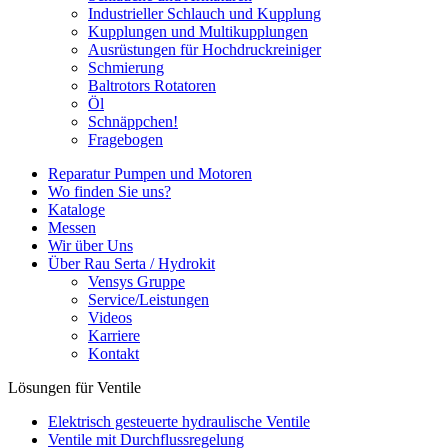
Industrieller Schlauch und Kupplung
Kupplungen und Multikupplungen
Ausrüstungen für Hochdruckreiniger
Schmierung
Baltrotors Rotatoren
Öl
Schnäppchen!
Fragebogen
Reparatur Pumpen und Motoren
Wo finden Sie uns?
Kataloge
Messen
Wir über Uns
Über Rau Serta / Hydrokit
Vensys Gruppe
Service/Leistungen
Videos
Karriere
Kontakt
Lösungen für Ventile
Elektrisch gesteuerte hydraulische Ventile
Ventile mit Durchflussregelung