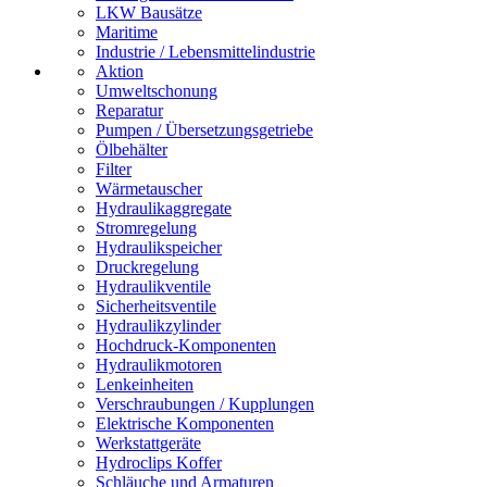
LKW Bausätze
Maritime
Industrie / Lebensmittelindustrie
Aktion
Umweltschonung
Reparatur
Pumpen / Übersetzungsgetriebe
Ölbehälter
Filter
Wärmetauscher
Hydraulikaggregate
Stromregelung
Hydraulikspeicher
Druckregelung
Hydraulikventile
Sicherheitsventile
Hydraulikzylinder
Hochdruck-Komponenten
Hydraulikmotoren
Lenkeinheiten
Verschraubungen / Kupplungen
Elektrische Komponenten
Werkstattgeräte
Hydroclips Koffer
Schläuche und Armaturen