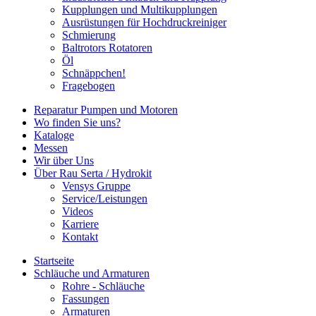
Kupplungen und Multikupplungen
Ausrüstungen für Hochdruckreiniger
Schmierung
Baltrotors Rotatoren
Öl
Schnäppchen!
Fragebogen
Reparatur Pumpen und Motoren
Wo finden Sie uns?
Kataloge
Messen
Wir über Uns
Über Rau Serta / Hydrokit
Vensys Gruppe
Service/Leistungen
Videos
Karriere
Kontakt
Startseite
Schläuche und Armaturen
Rohre - Schläuche
Fassungen
Armaturen