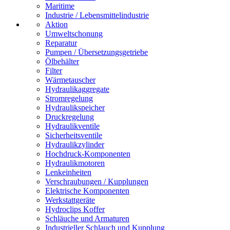
Maritime
Industrie / Lebensmittelindustrie
Aktion
Umweltschonung
Reparatur
Pumpen / Übersetzungsgetriebe
Ölbehälter
Filter
Wärmetauscher
Hydraulikaggregate
Stromregelung
Hydraulikspeicher
Druckregelung
Hydraulikventile
Sicherheitsventile
Hydraulikzylinder
Hochdruck-Komponenten
Hydraulikmotoren
Lenkeinheiten
Verschraubungen / Kupplungen
Elektrische Komponenten
Werkstattgeräte
Hydroclips Koffer
Schläuche und Armaturen
Industrieller Schlauch und Kupplung