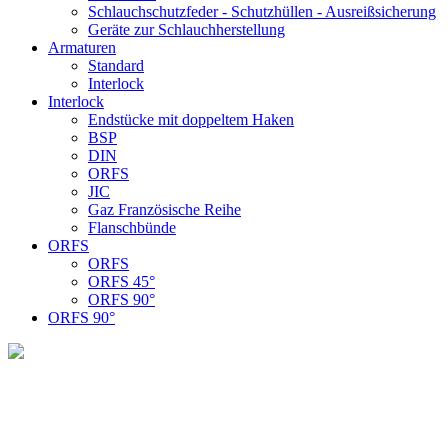
Schlauchschutzfeder - Schutzhüllen - Ausreißsicherung
Geräte zur Schlauchherstellung
Armaturen
Standard
Interlock
Interlock
Endstücke mit doppeltem Haken
BSP
DIN
ORFS
JIC
Gaz Französische Reihe
Flanschbünde
ORFS
ORFS
ORFS 45°
ORFS 90°
ORFS 90°