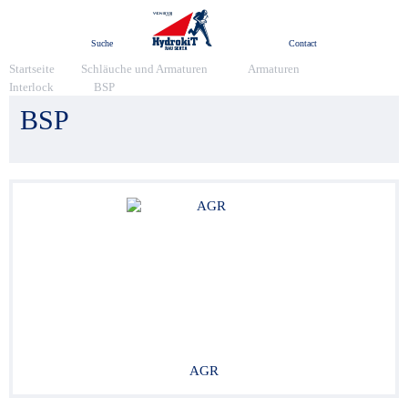
Menü
Suche
Contact
Startseite
Schläuche und Armaturen
Armaturen
Interlock
BSP
BSP
AGR