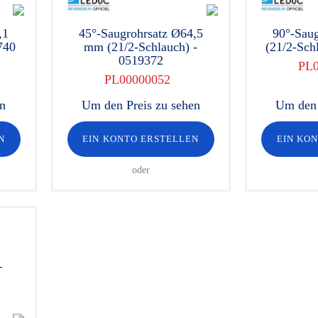
,1
45°-Saugrohrsatz Ø64,5
90°-Saug
740
mm (21/2-Schlauch) -
(21/2-Sch
0519372
PL
PL00000052
en
Um den Preis zu sehen
Um den 
N
EIN KONTO ERSTELLEN
EIN KO
oder