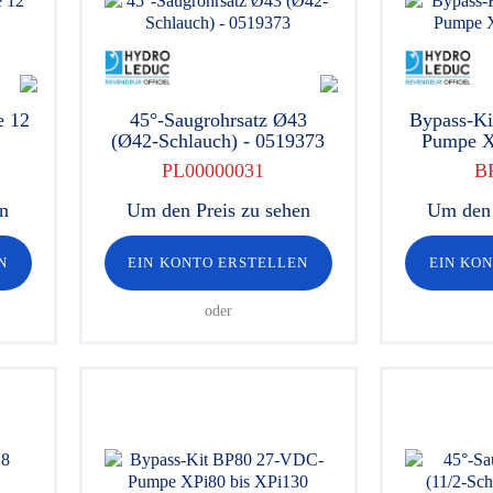
e 12
45°-Saugrohrsatz Ø43
Bypass-K
(Ø42-Schlauch) - 0519373
Pumpe X
PL00000031
B
en
Um den Preis zu sehen
Um den 
N
EIN KONTO ERSTELLEN
EIN KO
oder