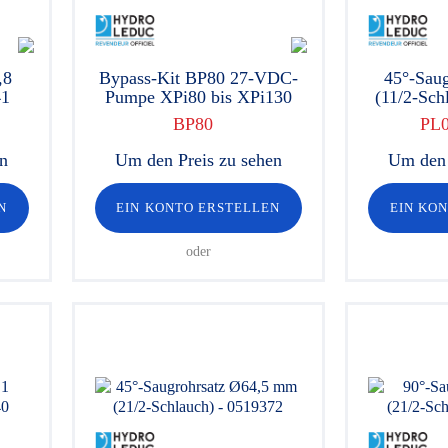
,8
Bypass-Kit BP80 27-VDC-
45°-Saug
41
Pumpe XPi80 bis XPi130
(11/2-Sch
BP80
PL
en
Um den Preis zu sehen
Um den 
N
EIN KONTO ERSTELLEN
EIN KO
oder