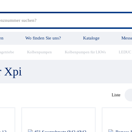
en
Wo finden Sie uns?
Kataloge
Mess
sgetriebe
Kolbenpumpen
Kolbenpumpen für LKWs
LEDUC X
tungen
Videos
r Xpi
Liste