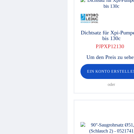
Hydraulikventile
Sicherheitsventile
Hydraulikzylinder
Hochdruck-Komponenten
Hydraulikmotoren
Dichtsatz für Xpi-Pump
Lenkeinheiten
bis 130c
Verschraubungen / Kupplungen
Elektrische Komponenten
PJPXP12130
Werkstattgeräte
Hydroclips Koffer
Um den Preis zu seh
Schläuche und Armaturen
Industrieller Schlauch und
EIN KONTO ERSTELLE
Kupplung
Kupplungen und Multikupplungen
oder
Ausrüstungen für
Hochdruckreiniger
Schmierung
Baltrotors Rotatoren
Öl
Schnäppchen!
Fragebogen