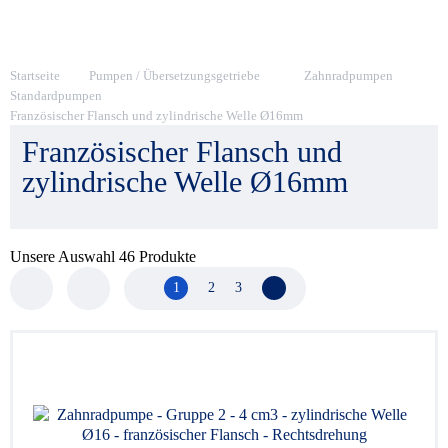
Startseite
Pumpen / Übersetzungsgetriebe
Zahnradpumpen
Standardpumpen
Französischer Flansch und zylindrische Welle Ø16mm
Französischer Flansch und
zylindrische Welle Ø16mm
Unsere Auswahl
46
Produkte
1
2
3
Nächste Seite