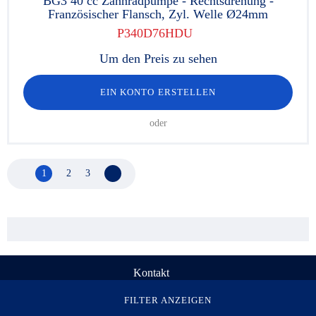
BG3 40 cc Zahnradpumpe - Rechtsdrehung -
Französischer Flansch, Zyl. Welle Ø24mm
P340D76HDU
Um den Preis zu sehen
EIN KONTO ERSTELLEN
oder
1
2
3
Nächste Seite
Kontakt
© Rau Serta Hydrokit 1998-2026. Alle Rechte vorbehalten
FILTER ANZEIGEN