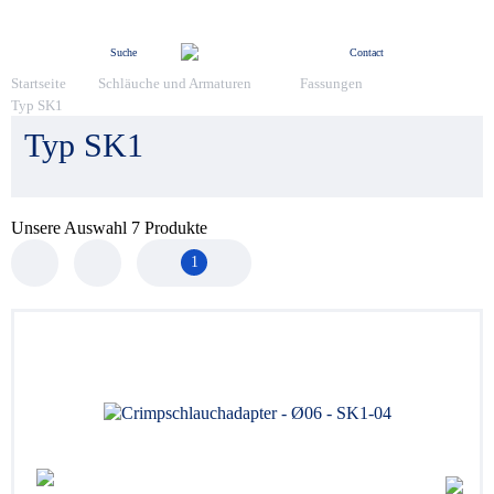
Menü
Suche
Contact
Startseite
Schläuche und Armaturen
Fassungen
Typ SK1
Typ SK1
Unsere Auswahl
7
Produkte
1