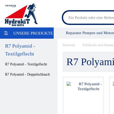
Feldspritzenteile
Reparatur Pumpen und Motor
UNSERE PRODUKTE
Lösungen für Landmaschinen
Lösungen für Baumaschinen
LKW Bausätze
R7 Polyamid -
Startseite
Schläuche und Armatu
Vensys Gruppe
Service/Leis
Maritime
Textilgeflecht
Industrie / Lebensmittelindustrie
R7 Polyamid
Aktion
R7 Polyamid - Textilgeflecht
Umweltschonung
Reparatur
R7 Polyamid - Doppelschlauch
Pumpen / Übersetzungsgetriebe
Ölbehälter
Filter
Wärmetauscher
Hydraulikaggregate
Stromregelung
Hydraulikspeicher
Druckregelung