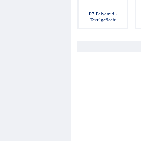
Hydraulikventile
Sicherheitsventile
R7 Polyamid -
Hydraulikzylinder
Textilgeflecht
Hochdruck-Komponenten
Hydraulikmotoren
Lenkeinheiten
Verschraubungen / Kupplungen
Elektrische Komponenten
Werkstattgeräte
Hydroclips Koffer
Schläuche und Armaturen
Industrieller Schlauch und
Kupplung
Kupplungen und Multikupplungen
Ausrüstungen für
Hochdruckreiniger
Schmierung
Baltrotors Rotatoren
Öl
Schnäppchen!
Fragebogen