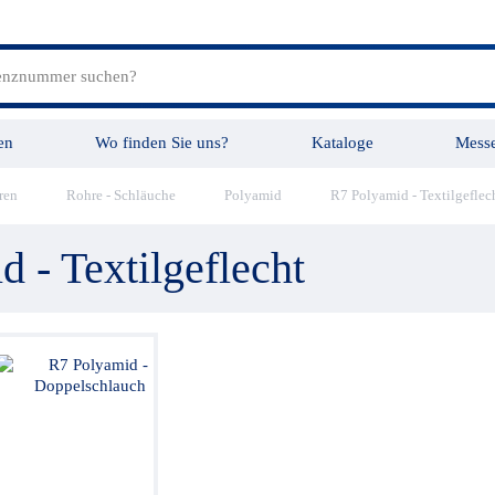
en
Wo finden Sie uns?
Kataloge
Mess
ren
Rohre - Schläuche
Polyamid
R7 Polyamid - Textilgeflec
tungen
Videos
 - Textilgeflecht