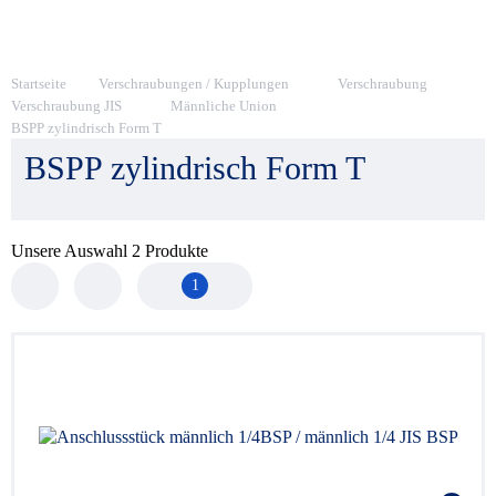
Startseite
Verschraubungen / Kupplungen
Verschraubung
Verschraubung JIS
Männliche Union
BSPP zylindrisch Form T
BSPP zylindrisch Form T
Unsere Auswahl
2
Produkte
1