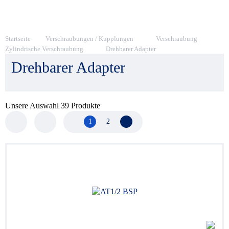
Startseite
Verschraubungen / Kupplungen
Verschraubung
Zylindrische Verschraubung
Drehbarer Adapter
Drehbarer Adapter
Unsere Auswahl
39
Produkte
1
2
Nächste Seite