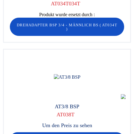
AT034T034T
Produkt wurde ersetzt durch :
DREHADAPTER BSP 3/4 - MÄNNLICH BS
(
AT034T
)
AT3/8 BSP
AT038T
Um den Preis zu sehen