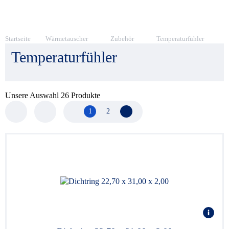
Startseite
Wärmetauscher
Zubehör
Temperaturfühler
Temperaturfühler
Unsere Auswahl
26
Produkte
1
2
Nächste Seite