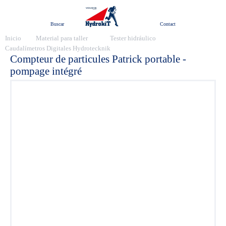
Menú
Buscar
Contact
Inicio
Material para taller
Tester hidráulico
Caudalímetros Digitales Hydrotecknik
Compteur de particules Patrick portable -
pompage intégré