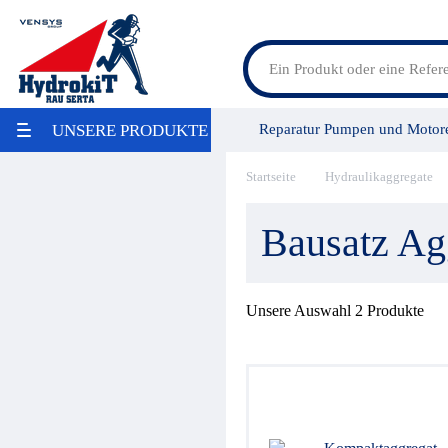
Feldspritzenteile
Reparatur Pumpen und Motor
UNSERE PRODUKTE
Lösungen für Landmaschinen
Lösungen für Baumaschinen
LKW Bausätze
Startseite
Hydraulikaggregate
Vensys Gruppe
Service/Leis
Maritime
Industrie / Lebensmittelindustrie
Bausatz Ag
Aktion
Umweltschonung
Reparatur
Pumpen / Übersetzungsgetriebe
Unsere Auswahl
2
Produkte
Ölbehälter
Filter
Wärmetauscher
Hydraulikaggregate
Stromregelung
Hydraulikspeicher
Druckregelung