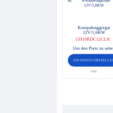
Hydraulikventile
Sicherheitsventile
Hydraulikzylinder
Hochdruck-Komponenten
Hydraulikmotoren
Kompaktaggregat
Lenkeinheiten
12V/1,6KW
Verschraubungen / Kupplungen
Elektrische Komponenten
GH10RDC12CLH
Werkstattgeräte
Hydroclips Koffer
Um den Preis zu seh
Schläuche und Armaturen
Industrieller Schlauch und
EIN KONTO ERSTELLE
Kupplung
Kupplungen und Multikupplungen
oder
Ausrüstungen für
Hochdruckreiniger
Schmierung
Baltrotors Rotatoren
Öl
Schnäppchen!
Fragebogen