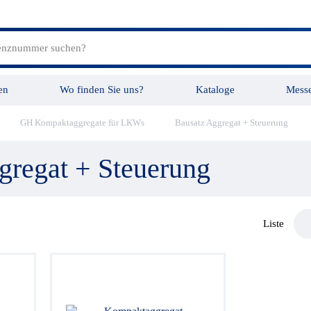
en
Wo finden Sie uns?
Kataloge
Mess
GH Kompaktaggregate für LKWs
Bausatz Aggregat + Steuerung
tungen
Videos
gregat + Steuerung
Liste