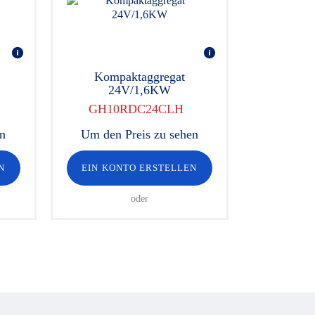
Kompaktaggregat
24V/1,6KW
GH10RDC24CLH
en
Um den Preis zu sehen
N
EIN KONTO ERSTELLEN
oder