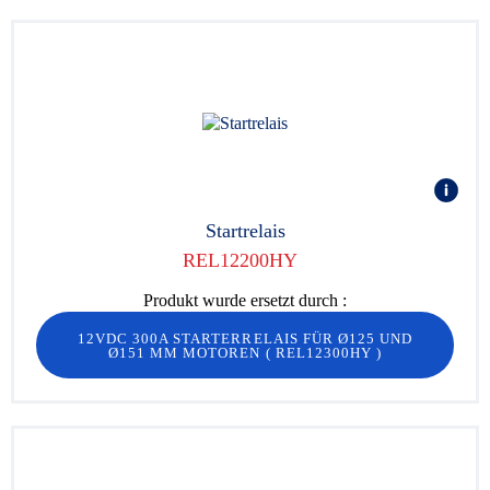
Startrelais
REL12200HY
Produkt wurde ersetzt durch :
12VDC 300A STARTERRELAIS FÜR Ø125 UND
Ø151 MM MOTOREN
(
REL12300HY
)