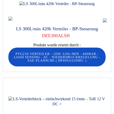
LS 300L/min 420b Verteiler - BP-Steuerung
DEE300ALSH
Produkt wurde ersetzt durch :
PVG256 VERTEILER - 1DW 320L/MIN - 400BAR -
LOAD SENSING - AC - NIEDERDRUCKREGELUNG -
SAE-FLANSCHE
(
DP400A320H01
)