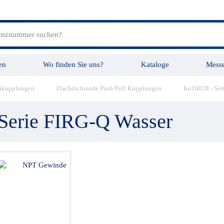
en
Wo finden Sie uns?
Kataloge
Mess
ikupplungen
Flachdichtende Push/Pull Kupplungen
Iso16028 - Ser
tungen
Videos
 Serie FIRG-Q Wasser