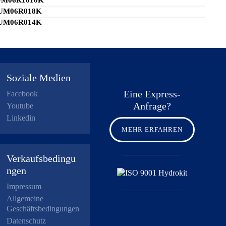
UM06R1010K
UM06R018K
UM06R014K
Soziale Medien
Eine Express-
Facebook
Anfrage?
Youtube
Linkedin
MEHR ERFAHREN
Verkaufsbedingu
ngen
Impressum
Allgemeine
Geschäftsbedingungen
Datenschutz