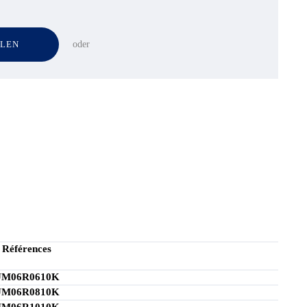
LLEN
oder
Références
UM06R0610K
UM06R0810K