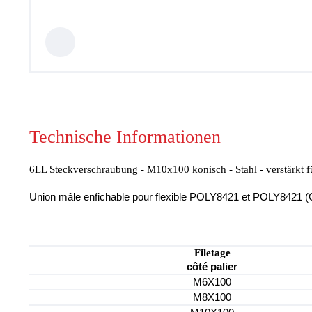
Hydraulikventile
Sicherheitsventile
Hydraulikzylinder
Hochdruck-Komponenten
Hydraulikmotoren
Lenkeinheiten
Verschraubungen / Kupplungen
Elektrische Komponenten
Werkstattgeräte
Hydroclips Koffer
Technische Informationen
Schläuche und Armaturen
Industrieller Schlauch und
6LL Steckverschraubung - M10x100 konisch - Stahl - verstärkt f
Kupplung
Kupplungen und Multikupplungen
Union mâle enfichable pour flexible POLY8421 et POLY8421 (
Ausrüstungen für
Hochdruckreiniger
Schmierung
Baltrotors Rotatoren
Filetage
Öl
côté palier
Schnäppchen!
M6X100
Fragebogen
M8X100