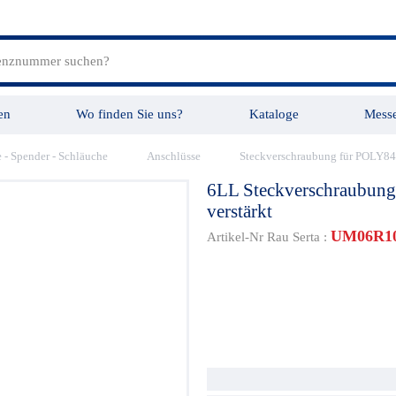
en
Wo finden Sie uns?
Kataloge
Mess
e - Spender - Schläuche
Anschlüsse
Steckverschraubung für POLY8
tungen
Videos
6LL Steckverschraubung 
verstärkt
UM06R1
Artikel-Nr Rau Serta :