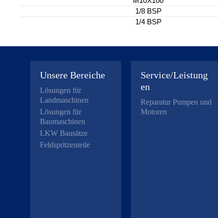
M10X100
1/8 BSP
1/4 BSP
Unsere Bereiche
Service/Leistung
en
Lösungen für
Landmaschinen
Reparatur Pumpen und
Lösungen für
Motoren
Baumaschinen
LKW Bausätze
Feldspritzenteile