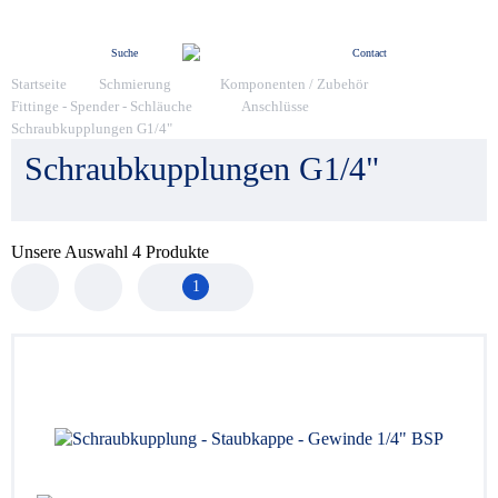
Menü
Suche
Contact
Startseite
Schmierung
Komponenten / Zubehör
Fittinge - Spender - Schläuche
Anschlüsse
Schraubkupplungen G1/4"
Schraubkupplungen G1/4"
Unsere Auswahl
4
Produkte
1