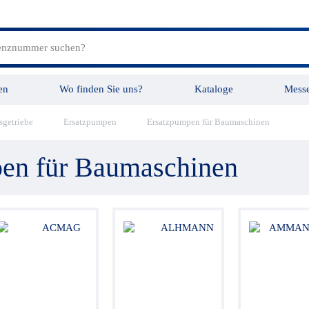
en
Wo finden Sie uns?
Kataloge
Mess
sgetriebe
Ersatzpumpen
Ersatzpumpen für Baumaschinen
tungen
Videos
en für Baumaschinen