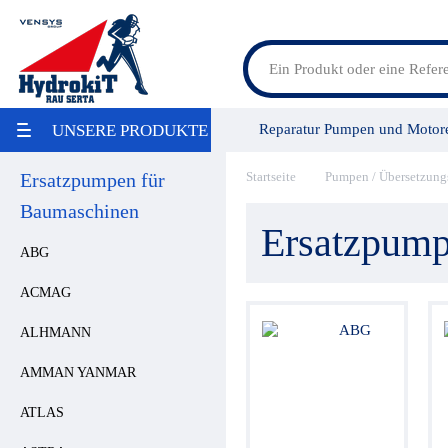
Feldspritzenteile
Reparatur Pumpen und Motor
UNSERE PRODUKTE
Lösungen für Landmaschinen
Lösungen für Baumaschinen
LKW Bausätze
Ersatzpumpen für
Startseite
Pumpen / Übersetzung
Vensys Gruppe
Service/Leis
Maritime
Baumaschinen
Industrie / Lebensmittelindustrie
Ersatzpump
Aktion
ABG
Umweltschonung
Reparatur
ACMAG
Pumpen / Übersetzungsgetriebe
Ölbehälter
ALHMANN
Filter
Wärmetauscher
AMMAN YANMAR
Hydraulikaggregate
Stromregelung
ATLAS
Hydraulikspeicher
Druckregelung