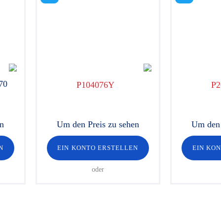
70
P104076Y
P2
en
Um den Preis zu sehen
Um den 
N
EIN KONTO ERSTELLEN
EIN KO
oder