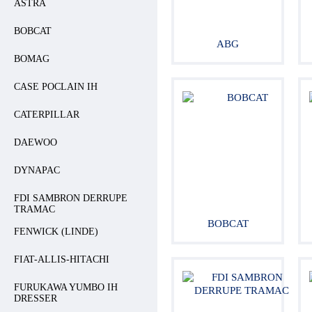
ASTRA
Hydraulikventile
Sicherheitsventile
BOBCAT
Hydraulikzylinder
ABG
Hochdruck-Komponenten
BOMAG
Hydraulikmotoren
Lenkeinheiten
CASE POCLAIN IH
Verschraubungen / Kupplungen
Elektrische Komponenten
CATERPILLAR
Werkstattgeräte
Hydroclips Koffer
DAEWOO
Schläuche und Armaturen
Industrieller Schlauch und
DYNAPAC
Kupplung
Kupplungen und Multikupplungen
FDI SAMBRON DERRUPE
Ausrüstungen für
TRAMAC
Hochdruckreiniger
BOBCAT
Schmierung
FENWICK (LINDE)
Baltrotors Rotatoren
Öl
FIAT-ALLIS-HITACHI
Schnäppchen!
Fragebogen
FURUKAWA YUMBO IH
DRESSER