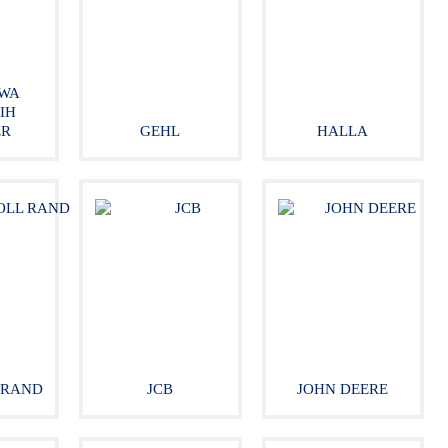
WA
IH
ER
GEHL
HALLA
 RAND
JCB
JOHN DEERE