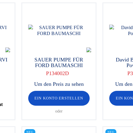
RVI
SAUER PUMPE FÜR
David 
FORD BAUMASCHI
Po
P134002D
P3
Um den Preis zu sehen
Um den 
EIN KONTO ERSTELLEN
EIN KO
ht
oder
NEU
NEU