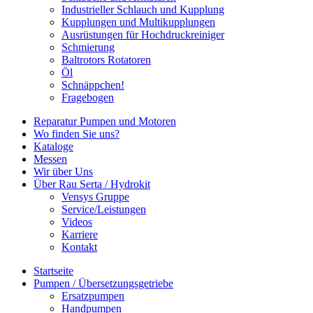
Industrieller Schlauch und Kupplung
Kupplungen und Multikupplungen
Ausrüstungen für Hochdruckreiniger
Schmierung
Baltrotors Rotatoren
Öl
Schnäppchen!
Fragebogen
Reparatur Pumpen und Motoren
Wo finden Sie uns?
Kataloge
Messen
Wir über Uns
Über Rau Serta / Hydrokit
Vensys Gruppe
Service/Leistungen
Videos
Karriere
Kontakt
Startseite
Pumpen / Übersetzungsgetriebe
Ersatzpumpen
Handpumpen