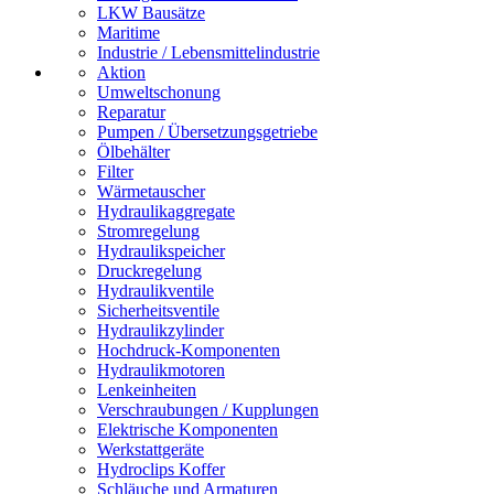
LKW Bausätze
Maritime
Industrie / Lebensmittelindustrie
Aktion
Umweltschonung
Reparatur
Pumpen / Übersetzungsgetriebe
Ölbehälter
Filter
Wärmetauscher
Hydraulikaggregate
Stromregelung
Hydraulikspeicher
Druckregelung
Hydraulikventile
Sicherheitsventile
Hydraulikzylinder
Hochdruck-Komponenten
Hydraulikmotoren
Lenkeinheiten
Verschraubungen / Kupplungen
Elektrische Komponenten
Werkstattgeräte
Hydroclips Koffer
Schläuche und Armaturen