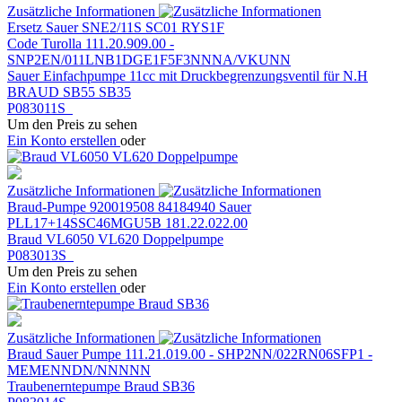
Zusätzliche Informationen
Ersetz Sauer SNE2/11S SC01 RYS1F
Code Turolla 111.20.909.00 -
SNP2EN/011LNB1DGE1F5F3NNNA/VKUNN
Sauer Einfachpumpe 11cc mit Druckbegrenzungsventil für N.H
BRAUD SB55 SB35
P083011S
Um den Preis zu sehen
Ein Konto erstellen
oder
Zusätzliche Informationen
Braud-Pumpe 920019508 84184940 Sauer
PLL17+14SSC46MGU5B 181.22.022.00
Braud VL6050 VL620 Doppelpumpe
P083013S
Um den Preis zu sehen
Ein Konto erstellen
oder
Zusätzliche Informationen
Braud Sauer Pumpe 111.21.019.00 - SHP2NN/022RN06SFP1 -
MEMENNDN/NNNNN
Traubenerntepumpe Braud SB36