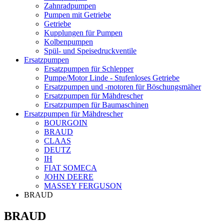
Zahnradpumpen
Pumpen mit Getriebe
Getriebe
Kupplungen für Pumpen
Kolbenpumpen
Spül- und Speisedruckventile
Ersatzpumpen
Ersatzpumpen für Schlepper
Pumpe/Motor Linde - Stufenloses Getriebe
Ersatzpumpen und -motoren für Böschungsmäher
Ersatzpumpen für Mähdrescher
Ersatzpumpen für Baumaschinen
Ersatzpumpen für Mähdrescher
BOURGOIN
BRAUD
CLAAS
DEUTZ
IH
FIAT SOMECA
JOHN DEERE
MASSEY FERGUSON
BRAUD
BRAUD