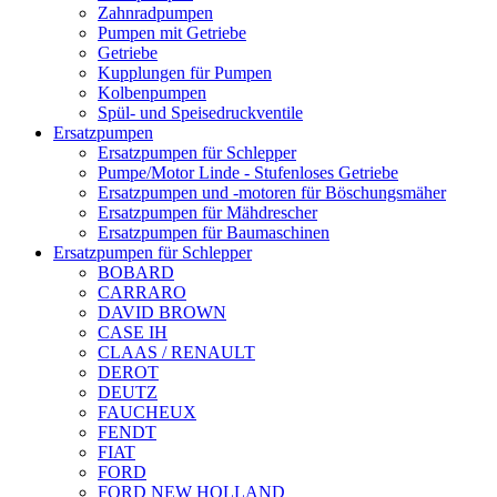
Zahnradpumpen
Pumpen mit Getriebe
Getriebe
Kupplungen für Pumpen
Kolbenpumpen
Spül- und Speisedruckventile
Ersatzpumpen
Ersatzpumpen für Schlepper
Pumpe/Motor Linde - Stufenloses Getriebe
Ersatzpumpen und -motoren für Böschungsmäher
Ersatzpumpen für Mähdrescher
Ersatzpumpen für Baumaschinen
Ersatzpumpen für Schlepper
BOBARD
CARRARO
DAVID BROWN
CASE IH
CLAAS / RENAULT
DEROT
DEUTZ
FAUCHEUX
FENDT
FIAT
FORD
FORD NEW HOLLAND