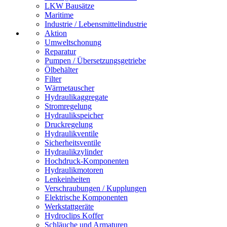
LKW Bausätze
Maritime
Industrie / Lebensmittelindustrie
Aktion
Umweltschonung
Reparatur
Pumpen / Übersetzungsgetriebe
Ölbehälter
Filter
Wärmetauscher
Hydraulikaggregate
Stromregelung
Hydraulikspeicher
Druckregelung
Hydraulikventile
Sicherheitsventile
Hydraulikzylinder
Hochdruck-Komponenten
Hydraulikmotoren
Lenkeinheiten
Verschraubungen / Kupplungen
Elektrische Komponenten
Werkstattgeräte
Hydroclips Koffer
Schläuche und Armaturen