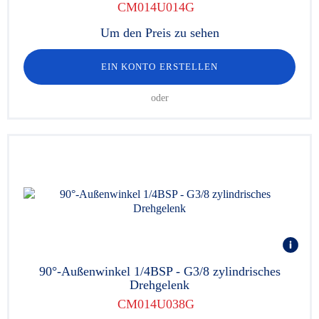
CM014U014G
Um den Preis zu sehen
EIN KONTO ERSTELLEN
oder
90°-Außenwinkel 1/4BSP - G3/8 zylindrisches
Drehgelenk
CM014U038G