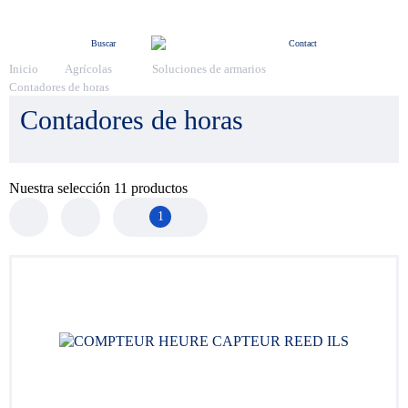
Menú
Buscar
Contact
Inicio
Agrícolas
Soluciones de armarios
Contadores de horas
Contadores de horas
Nuestra selección
11
productos
1