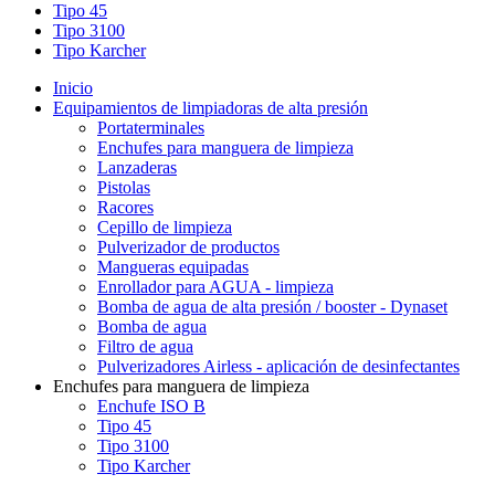
Tipo 45
Tipo 3100
Tipo Karcher
Inicio
Equipamientos de limpiadoras de alta presión
Portaterminales
Enchufes para manguera de limpieza
Lanzaderas
Pistolas
Racores
Cepillo de limpieza
Pulverizador de productos
Mangueras equipadas
Enrollador para AGUA - limpieza
Bomba de agua de alta presión / booster - Dynaset
Bomba de agua
Filtro de agua
Pulverizadores Airless - aplicación de desinfectantes
Enchufes para manguera de limpieza
Enchufe ISO B
Tipo 45
Tipo 3100
Tipo Karcher