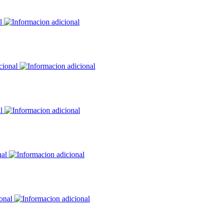
al
cional
al
nal
ional