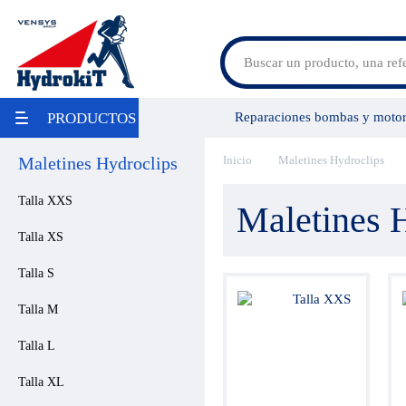
Agrícolas
Reparaciones bombas y motor
PRODUCTOS
Obra públicas
Camiones
Marítimo
Maletines Hydroclips
Inicio
Maletines Hydroclips
Nuestros oficios
Nuestra empresa
Industria / agroalimentaria
Promoción
Talla XXS
Maletines 
Medio ambiente
Reparación
Talla XS
Bombas / Multiplicadores
Depósitos / Tanque
Talla S
Filtración
Intercambiadores
Talla M
Centrales hidráulicas
Reguladores de caudal
Talla L
Acumuladores
Regulación de presión
Talla XL
Distribución