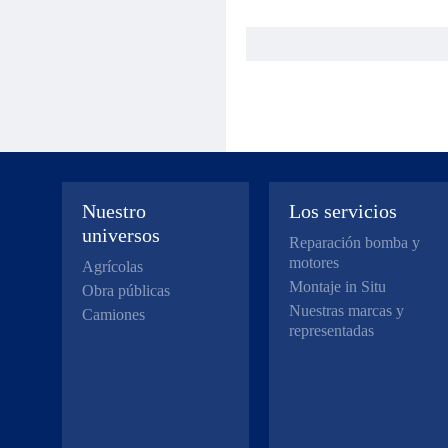
Nuestro
Los servicios
universos
Reparación bomba y
motores
Agrícolas
Montaje in Situ
Obra públicas
Nuestras marcas y
Camiones
representadas