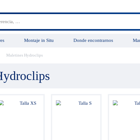
es
Montaje in Situ
Donde encontrarnos
Mar
Maletines Hydroclips
Grupo Vensys
Servicios
Hydroclips