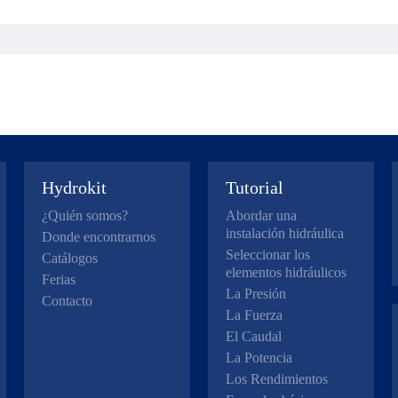
Hydrokit
Tutorial
¿Quién somos?
Abordar una
instalación hidráulica
Donde encontrarnos
Seleccionar los
Catálogos
elementos hidráulicos
Ferias
La Presión
Contacto
La Fuerza
El Caudal
La Potencia
Los Rendimientos