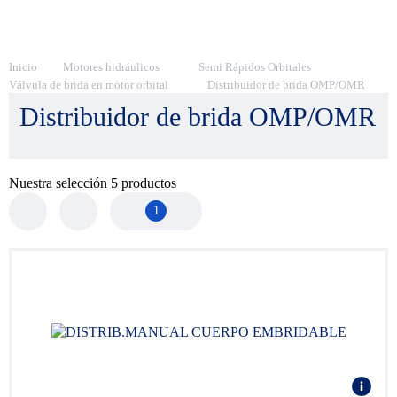
Inicio
Motores hidráulicos
Semi Rápidos Orbitales
Válvula de brida en motor orbital
Distribuidor de brida OMP/OMR
Distribuidor de brida OMP/OMR
Nuestra selección
5
productos
1