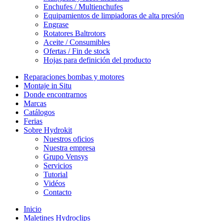
Enchufes / Multienchufes
Equipamientos de limpiadoras de alta presión
Engrase
Rotatores Baltrotors
Aceite / Consumibles
Ofertas / Fin de stock
Hojas para definición del producto
Reparaciones bombas y motores
Montaje in Situ
Donde encontrarnos
Marcas
Catálogos
Ferias
Sobre Hydrokit
Nuestros oficios
Nuestra empresa
Grupo Vensys
Servicios
Tutorial
Vidéos
Contacto
Inicio
Maletines Hydroclips