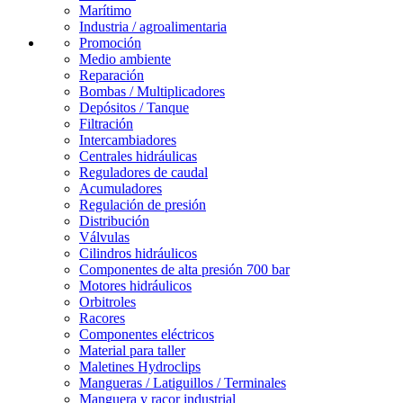
Marítimo
Industria / agroalimentaria
Promoción
Medio ambiente
Reparación
Bombas / Multiplicadores
Depósitos / Tanque
Filtración
Intercambiadores
Centrales hidráulicas
Reguladores de caudal
Acumuladores
Regulación de presión
Distribución
Válvulas
Cilindros hidráulicos
Componentes de alta presión 700 bar
Motores hidráulicos
Orbitroles
Racores
Componentes eléctricos
Material para taller
Maletines Hydroclips
Mangueras / Latiguillos / Terminales
Manguera y racor industrial