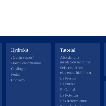
Hydrokit
Tutorial
¿Quién somos?
Abordar una
instalación hidráulica
Donde encontrarnos
Seleccionar los
Catálogos
elementos hidráulicos
Ferias
La Presión
Contacto
La Fuerza
El Caudal
La Potencia
Los Rendimientos