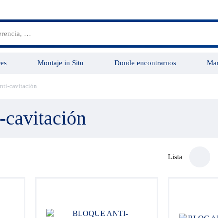
es
Montaje in Situ
Donde encontrarnos
Mar
nti-cavitación
Grupo Vensys
Servicios
-cavitación
Lista