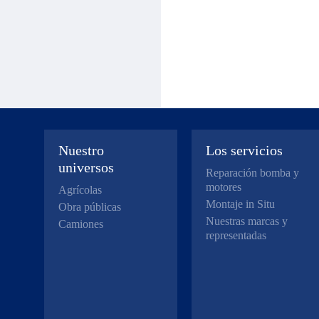
Nuestro
Los servicios
universos
Reparación bomba y
motores
Agrícolas
Montaje in Situ
Obra públicas
Nuestras marcas y
Camiones
representadas