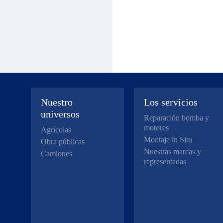
Nuestro
Los servicios
universos
Reparación bomba y
motores
Agrícolas
Montaje in Situ
Obra públicas
Nuestras marcas y
Camiones
representadas