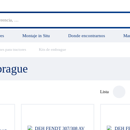
es
Montaje in Situ
Donde encontrarnos
Mar
es para tractores
Kits de embrague
Grupo Vensys
Servicios
brague
Lista