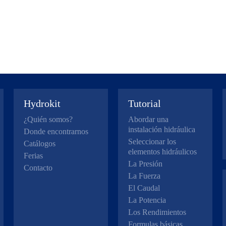
Hydrokit
Tutorial
¿Quién somos?
Abordar una
instalación hidráulica
Donde encontrarnos
Seleccionar los
Catálogos
elementos hidráulicos
Ferias
La Presión
Contacto
La Fuerza
El Caudal
La Potencia
Los Rendimientos
Formulas básicas