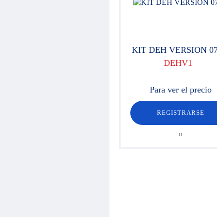
Regulación de presión
Distribución
Válvulas
Cilindros hidráulicos
Componentes de alta presión 700
KIT DEH VERSION 07
bar
Motores hidráulicos
DEHV1
Orbitroles
Racores
Para ver el precio
Componentes eléctricos
Material para taller
Maletines Hydroclips
REGISTRARSE
Mangueras / Latiguillos /
Terminales
o
Manguera y racor industrial
Enchufes / Multienchufes
Equipamientos de limpiadoras de
alta presión
Engrase
Rotatores Baltrotors
Aceite / Consumibles
Ofertas / Fin de stock
Hojas para definición del producto