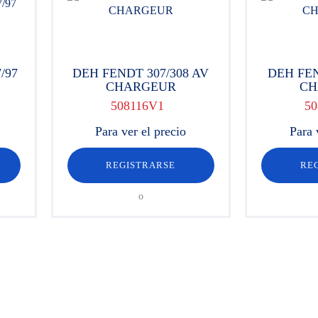
/97
DEH FENDT 307/308 AV
DEH FEN
CHARGEUR
CH
508116V1
50
Para ver el precio
Para 
REGISTRARSE
RE
o