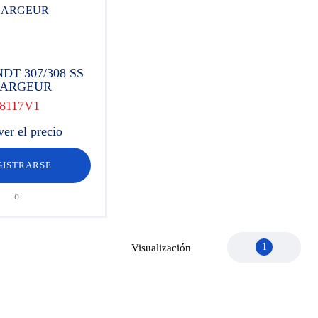
DT 307/308 SS
ARGEUR
8117V1
ver el precio
GISTRARSE
o
1
Visualización