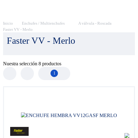
Inicio
Enchufes / Multienchufes
A válvula - Roscada
Faster VV - Merlo
Faster VV - Merlo
Nuestra selección
8
productos
1