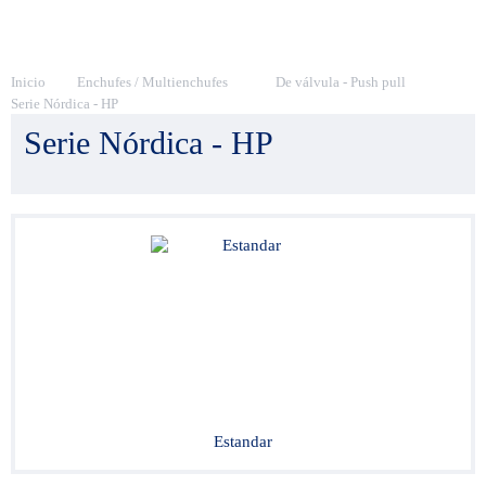
Inicio
Enchufes / Multienchufes
De válvula - Push pull
Serie Nórdica - HP
Serie Nórdica - HP
Estandar