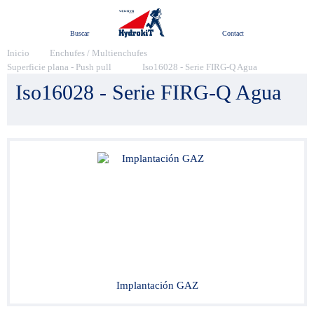
Menú
Buscar
Contact
Inicio
Enchufes / Multienchufes
Superficie plana - Push pull
Iso16028 - Serie FIRG-Q Agua
Iso16028 - Serie FIRG-Q Agua
Implantación GAZ