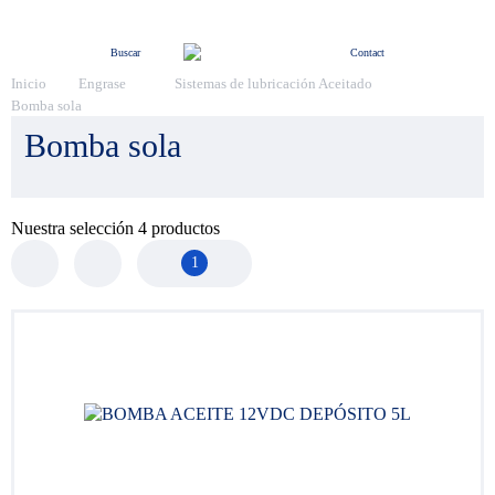
Menú
Buscar
Contact
Inicio
Engrase
Sistemas de lubricación Aceitado
Bomba sola
Bomba sola
Nuestra selección
4
productos
1