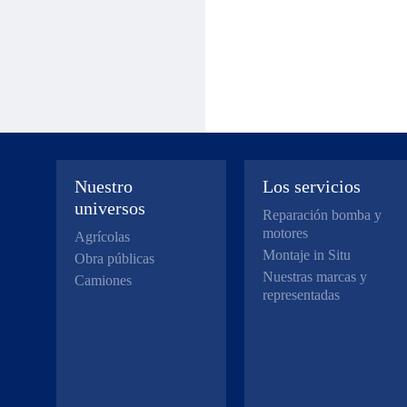
Nuestro
Los servicios
universos
Reparación bomba y
motores
Agrícolas
Montaje in Situ
Obra públicas
Nuestras marcas y
Camiones
representadas