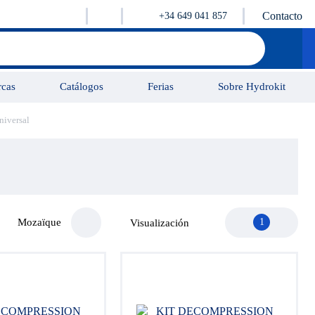
Contacto
+34 649 041 857
cas
Catálogos
Ferias
Sobre Hydrokit
niversal
Tutorial
Vidéos
Contacto
Mozaïque
1
Visualización