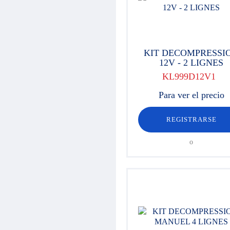
Regulación de presión
Distribución
Válvulas
Cilindros hidráulicos
Componentes de alta presión 700
KIT DECOMPRESSI
bar
12V - 2 LIGNES
Motores hidráulicos
Orbitroles
KL999D12V1
Racores
Para ver el precio
Componentes eléctricos
Material para taller
Maletines Hydroclips
REGISTRARSE
Mangueras / Latiguillos /
Terminales
o
Manguera y racor industrial
Enchufes / Multienchufes
Equipamientos de limpiadoras de
alta presión
Engrase
Rotatores Baltrotors
Aceite / Consumibles
Ofertas / Fin de stock
Hojas para definición del producto