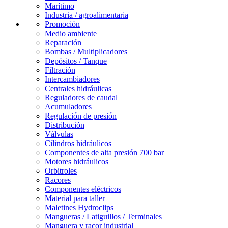
Marítimo
Industria / agroalimentaria
Promoción
Medio ambiente
Reparación
Bombas / Multiplicadores
Depósitos / Tanque
Filtración
Intercambiadores
Centrales hidráulicas
Reguladores de caudal
Acumuladores
Regulación de presión
Distribución
Válvulas
Cilindros hidráulicos
Componentes de alta presión 700 bar
Motores hidráulicos
Orbitroles
Racores
Componentes eléctricos
Material para taller
Maletines Hydroclips
Mangueras / Latiguillos / Terminales
Manguera y racor industrial