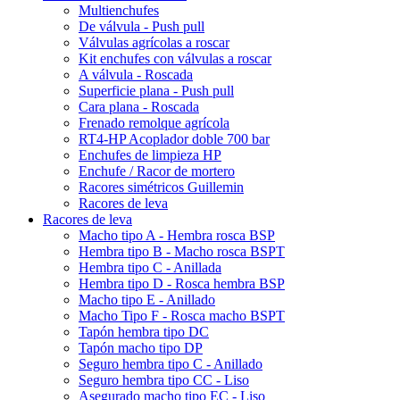
Multienchufes
De válvula - Push pull
Válvulas agrícolas a roscar
Kit enchufes con válvulas a roscar
A válvula - Roscada
Superficie plana - Push pull
Cara plana - Roscada
Frenado remolque agrícola
RT4-HP Acoplador doble 700 bar
Enchufes de limpieza HP
Enchufe / Racor de mortero
Racores simétricos Guillemin
Racores de leva
Racores de leva
Macho tipo A - Hembra rosca BSP
Hembra tipo B - Macho rosca BSPT
Hembra tipo C - Anillada
Hembra tipo D - Rosca hembra BSP
Macho tipo E - Anillado
Macho Tipo F - Rosca macho BSPT
Tapón hembra tipo DC
Tapón macho tipo DP
Seguro hembra tipo C - Anillado
Seguro hembra tipo CC - Liso
Asegurado macho tipo EC - Liso