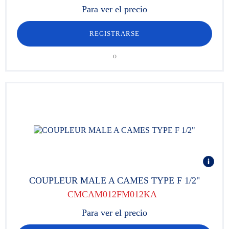
Para ver el precio
REGISTRARSE
o
COUPLEUR MALE A CAMES TYPE F 1/2"
CMCAM012FM012KA
Para ver el precio