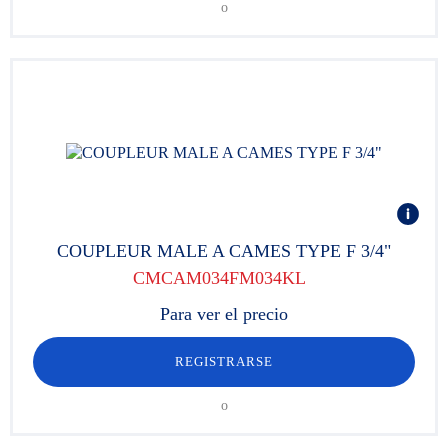
o
COUPLEUR MALE A CAMES TYPE F 3/4"
CMCAM034FM034KL
Para ver el precio
REGISTRARSE
o