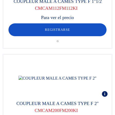
COUPLEUR MALE A CAMES TYPE F 1"1/2
CMCAM112FM112KI
Para ver el precio
REGISTRARSE
o
COUPLEUR MALE A CAMES TYPE F 2"
CMCAM200FM200KI