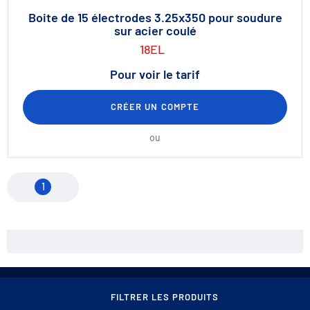
Boite de 15 électrodes 3.25x350 pour soudure
sur acier coulé
18EL
Pour voir le tarif
CRÉER UN COMPTE
ou
1
Contact
Conditions générales de vente
FILTRER LES PRODUITS
Mentions légales
Protection des données / Cookies