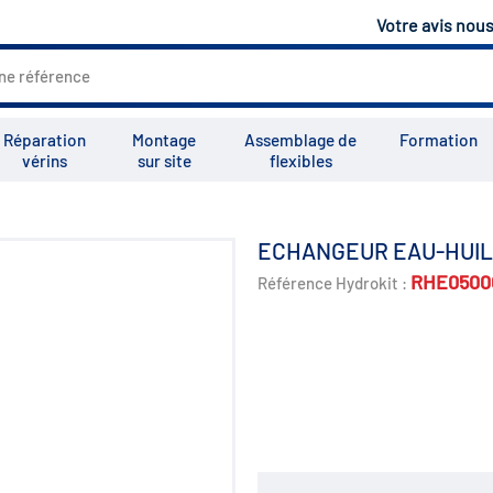
Votre avis nou
Réparation
Montage
Assemblage de
Formation
vérins
sur site
flexibles
Tous les services
Tutoriels
Vid
ECHANGEUR EAU-HUILE
RHE0500
Référence Hydrokit :