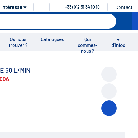
s intéresse ⭐
Contact
+33 (0)2 51 34 10 10
Où nous
Catalogues
Qui
+
trouver ?
sommes-
d'Infos
nous ?
éos
Nous rejoindre
Nous contacter
 50 L/MIN
00A