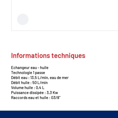
Centrales hydrauliques
Régulation de débit
Accumulateurs
Régulation de pression
Distribution
Clapets et valves
Vérins hydrauliques
Composants haute pression
700 bar
Moteurs hydrauliques
Informations techniques
Orbitrols
Connectiques
Composants électriques
Echangeur eau - huile
Matériel d'atelier
Technologie 1 passe
Mallettes Hydroclips
Débit eau : 13,5 L/min, eau de mer
Flexible hydraulique & Embouts
Débit huile : 50 L/min
Flexible et raccord industriel
Volume huile : 0,4 L
Coupleurs / Multicoupleurs
Puissance dissipée : 3,3 Kw
Equipements nettoyeurs haute
Raccords eau et huile : G3/8"
pression
Lubrification / Graissage
Rotators Baltrotors
Huile / Consommable