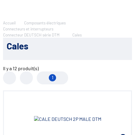
Accueil
Composants électriques
Connecteurs et interrupteurs
Connecteur DEUTSCH série DTM
Cales
Cales
Il y a
12
produit(s)
1