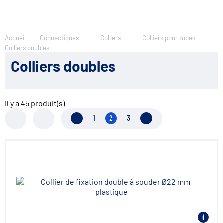
Accueil
Connectiques
Colliers
Colliers pour tubes
Colliers doubles
Colliers doubles
Il y a
45
produit(s)
Page précédente
1
2
3
Page suivante