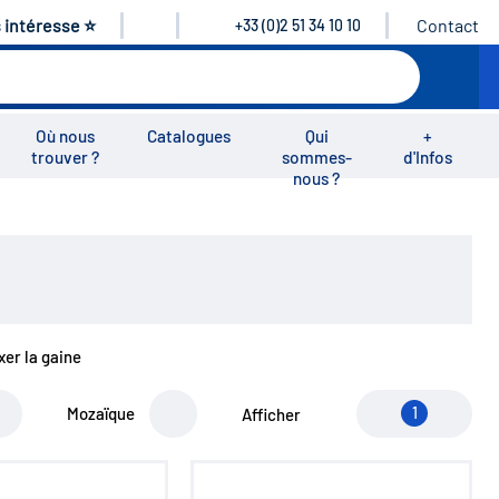
s intéresse ⭐
Contact
+33 (0)2 51 34 10 10
Où nous
Catalogues
Qui
+
trouver ?
sommes-
d'Infos
nous ?
éos
Nous rejoindre
Nous contacter
xer la gaine
Mozaïque
1
Afficher