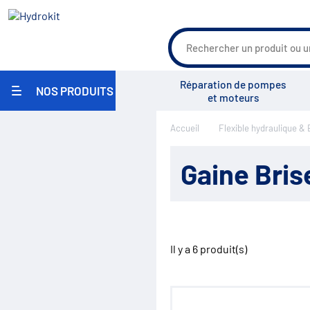
Réparation de pompes
NOS PRODUITS
et moteurs
Agriculture
Accueil
Flexible hydraulique &
Travaux Publics / Manutention
Groupe Vensys
Actualités
Salons
Carrosserie Industrielle
Maritime
Gaine Brise
Industrie / Agro-alimentaire
Pièces pour pulvérisateurs
agricoles
Environnement
Réparation
Pompe hydraulique
Il y a
6
produit(s)
Réservoirs
Filtration
Échangeurs
Centrales hydrauliques