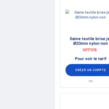
Régulation de débit
Accumulateurs
Régulation de pression
Distribution
Clapets et valves
Vérins hydrauliques
Composants haute pression
700 bar
Gaine textile brise j
Moteurs hydrauliques
Ø20mm nylon noir
Orbitrols
Connectiques
GPF019
Composants électriques
Pour voir le tarif
Matériel d'atelier
Mallettes Hydroclips
Flexible hydraulique & Embouts
CRÉER UN COMPTE
Flexible et raccord industriel
Coupleurs / Multicoupleurs
ou
Equipements nettoyeurs haute
pression
Lubrification / Graissage
Rotators Baltrotors
Huile / Consommable
Le coin des bonnes affaires /