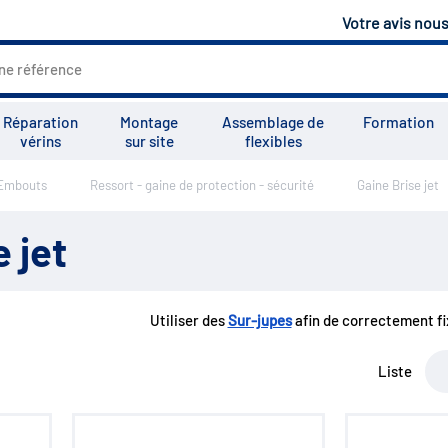
Votre avis nou
Réparation
Montage
Assemblage de
Formation
vérins
sur site
flexibles
 Embouts
Ressort - gaine de protection - sécurité
Gaine Brise jet
Tous les services
Tutoriels
Vid
 jet
Utiliser des
Sur-jupes
afin de correctement fi
Liste