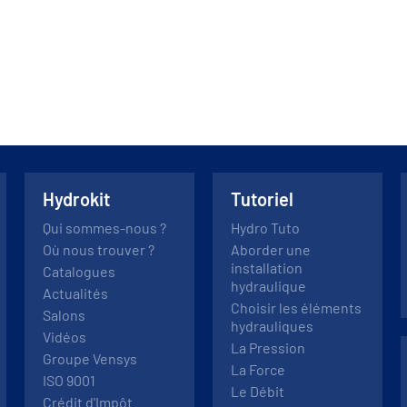
Hydrokit
Tutoriel
Qui sommes-nous ?
Hydro Tuto
Où nous trouver ?
Aborder une
installation
Catalogues
hydraulique
Actualités
Choisir les éléments
Salons
hydrauliques
Vidéos
La Pression
Groupe Vensys
La Force
ISO 9001
Le Débit
Crédit d'Impôt