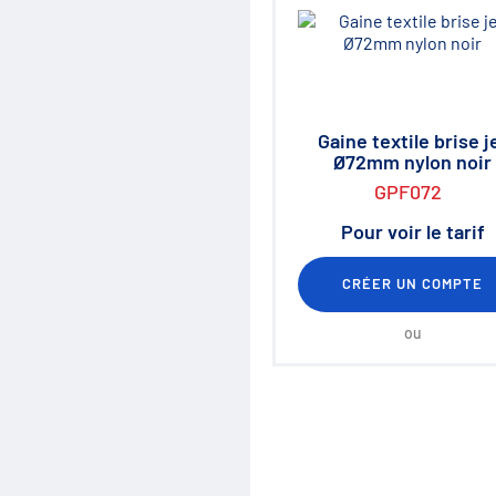
Destockage
Fiches de définition
Gaine textile brise j
Ø72mm nylon noir
GPF072
Pour voir le tarif
CRÉER UN COMPTE
ou