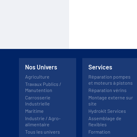
Nos Univers
Services
Agriculture
Réparation pompes
et moteurs à pistons
Travaux Publics /
Manutention
Réparation vérins
Carrosserie
Montage externe sur
Industrielle
site
Maritime
Hydrokit Services
Industrie / Agro-
Assemblage de
alimentaire
flexibles
Tous les univers
Formation