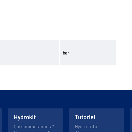
bar
Hydrokit
Tutoriel
Qui sommes-nous ?
Hydro Tuto