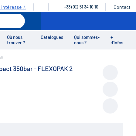
s intéresse ⭐
Contact
+33 (0)2 51 34 10 10
Où nous
Catalogues
Qui sommes-
+
trouver ?
nous ?
d'Infos
uff
éos
Nous rejoindre
Nous contacter
pact 350bar - FLEXOPAK 2