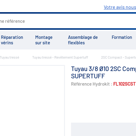
Votre avis nou
Réparation
Montage
Assemblage de
Formation
vérins
sur site
flexibles
Tuyau tressé
Tuyau tressé - Revêtement Supertuff
2SC Compact - Supert
Tous les services
Tutoriels
Vid
Tuyau 3/8 Ø10 2SC Com
SUPERTUFF
Référence Hydrokit :
FL102SCST