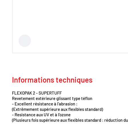
Régulation de pression
Distribution
Clapets et valves
Vérins hydrauliques
Composants haute pression
700 bar
Moteurs hydrauliques
Orbitrols
Connectiques
Composants électriques
Matériel d'atelier
Mallettes Hydroclips
Flexible hydraulique & Embouts
Flexible et raccord industriel
Informations techniques
Coupleurs / Multicoupleurs
Equipements nettoyeurs haute
pression
FLEXOPAK 2 - SUPERTUFF
Lubrification / Graissage
Revetement extérieure glissant type téflon
Rotators Baltrotors
- Excellent résistance à l'abrasion :
(Extrêmement supérieure aux flexibles standard)
Huile / Consommable
- Resistance aux UV et à l'ozone
Le coin des bonnes affaires /
(Plusieurs fois supérieure aux flexibles standard : réduction du
Destockage
Fiches de définition